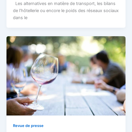
Les alternatives en matière de transport, les bilans
de l’hôtellerie ou encore le poids des réseaux sociaux
dans le
Revue de presse