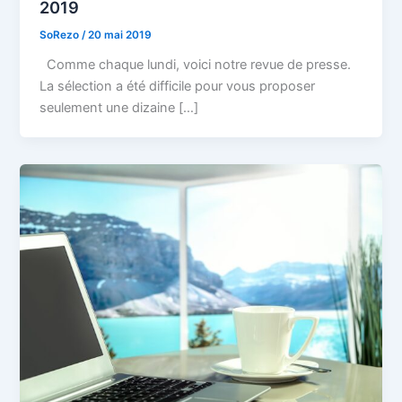
2019
SoRezo
/
20 mai 2019
Comme chaque lundi, voici notre revue de presse.
La sélection a été difficile pour vous proposer
seulement une dizaine […]