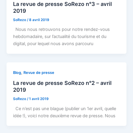
La revue de presse SoRezo n°3 – avril
2019
SoRezo
/
8 avril 2019
Nous nous retrouvons pour notre rendez-vous
hebdomadaire, sur l’actualité du tourisme et du
digital, pour lequel nous avons parcouru
,
Blog
Revue de presse
La revue de presse SoRezo n°2 – avril
2019
SoRezo
/
1 avril 2019
Ce n’est pas une blague (publier un 1er avril, quelle
idée !), voici notre deuxième revue de presse. Nous